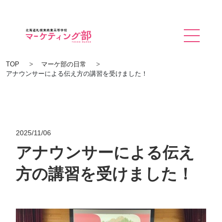
TOP
TOP
マーケ部の日常
アナウンサーによる伝え方の講習を受けました！
私たちについて
東商業高校について
企業の皆さまへ
2025/11/06
アナウンサーによる伝え
実績一覧
方の講習を受けました！
マーケ部の人
卒業した先輩たち